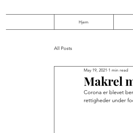
Hjem
All Posts
May 19, 2021
1 min read
Makrel m
Corona er blevet ben
rettigheder under f