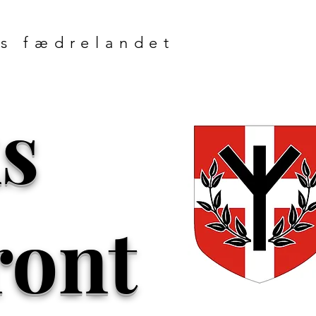
s fædrelandet
s
ront