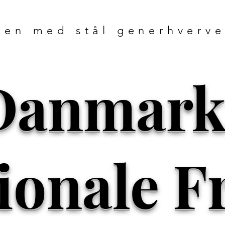
men med stål generhverve
Danmark
ionale F