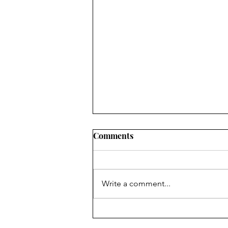
Comments
Write a comment...
Den sidste skjorte har ingen
lommer