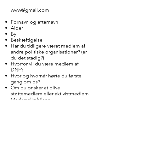
www@gmail.com
Fornavn og efternavn
Alder
By
Beskæftigelse
Har du tidligere været medlem af
andre politiske organisationer? (er
du det stadig?)
Hvorfor vil du være medlem af
DNF?
Hvor og hvornår hørte du første
gang om os?
Om du ønsker at blive
støttemedlem eller aktivistmedlem
Med venlig hilsen
Danmarks Nationale Front