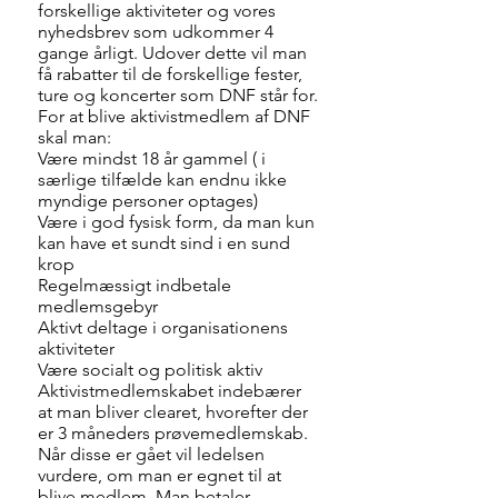
forskellige aktiviteter og vores
nyhedsbrev som udkommer 4
gange årligt. Udover dette vil man
få rabatter til de forskellige fester,
ture og koncerter som DNF står for.
For at blive aktivistmedlem af DNF
skal man:
Være mindst 18 år gammel ( i
særlige tilfælde kan endnu ikke
myndige personer optages)
Være i god fysisk form, da man kun
kan have et sundt sind i en sund
krop
Regelmæssigt indbetale
medlemsgebyr
Aktivt deltage i organisationens
aktiviteter
Være socialt og politisk aktiv
Aktivistmedlemskabet indebærer
at man bliver clearet, hvorefter der
er 3 måneders prøvemedlemskab.
Når disse er gået vil ledelsen
vurdere, om man er egnet til at
blive medlem. Man betaler