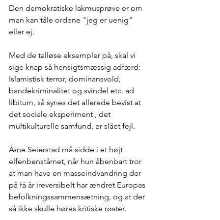
Den demokratiske lakmusprøve er om 
man kan tåle ordene "jeg er uenig" 
eller ej.
Med de talløse eksempler på, skal vi 
sige knap så hensigtsmæssig adfærd: 
Islamistisk terror, dominansvold, 
bandekriminalitet og svindel etc. ad 
libitum, så synes det allerede bevist at 
det sociale eksperiment , det 
multikulturelle samfund, er slået fejl.
Åsne Seierstad må sidde i et højt 
elfenbenstårnet, når hun åbenbart tror 
at man have en masseindvandring der 
på få år ireversibelt har ændret Europas 
befolkningssammensætning, og at der 
så ikke skulle høres kritiske røster.