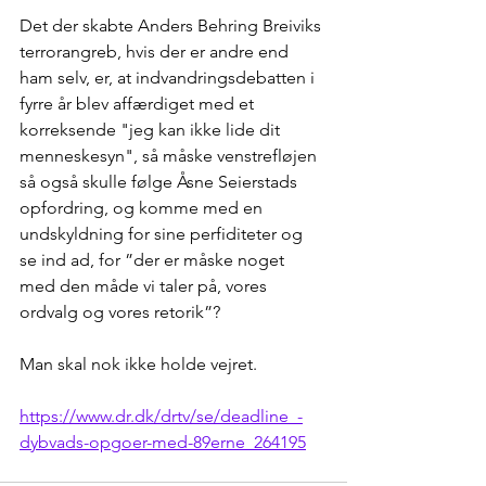
Det der skabte Anders Behring Breiviks 
terrorangreb, hvis der er andre end 
ham selv, er, at indvandringsdebatten i 
fyrre år blev affærdiget med et 
korreksende "jeg kan ikke lide dit 
menneskesyn", så måske venstrefløjen 
så også skulle følge Åsne Seierstads 
opfordring, og komme med en 
undskyldning for sine perfiditeter og 
se ind ad, for ”der er måske noget 
med den måde vi taler på, vores 
ordvalg og vores retorik”?
Man skal nok ikke holde vejret.
https://www.dr.dk/drtv/se/deadline_-
dybvads-opgoer-med-89erne_264195